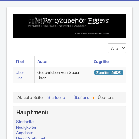
Anzeige #
Titel
Autor
Zugriffe
Über
Geschrieben von Super
Zugriffe: 29525
Uns
User
Aktuelle Seite:
Startseite
Über uns
Über Uns
Hauptmenü
Startseite
Neuigkeiten
Angebote
Unser Sortiment